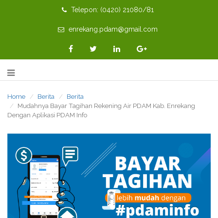
Telepon: (0420) 21080/81
enrekang.pdam@gmail.com
Home
Berita
Berita
Mudahnya Bayar Tagihan Rekening Air PDAM Kab. Enrekang
Dengan Aplikasi PDAM Info